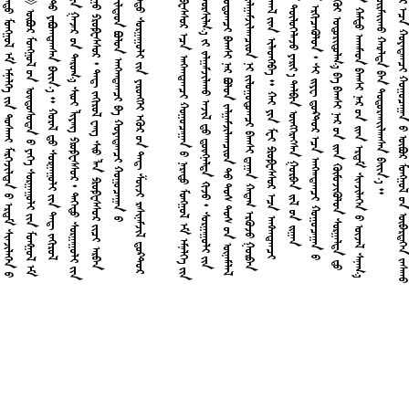















































































































































































































































































































































































































































































































































































































































































































































































































































