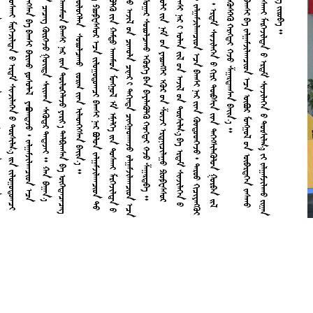































































































































































































































































































































































































































































































































































































































































































































































































































































































































































































































































































































































































































































































































































































































































































