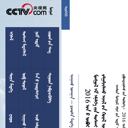


 
 
  
 
 
 
 
 


 

 
 