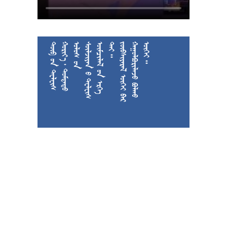











































































































