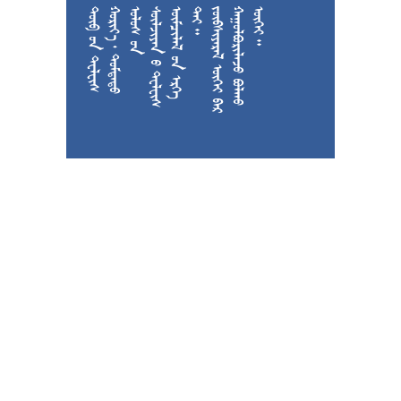











































































































