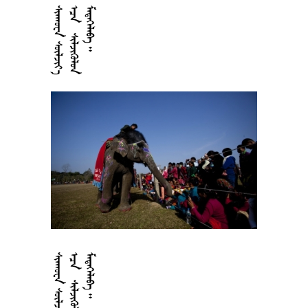











































































