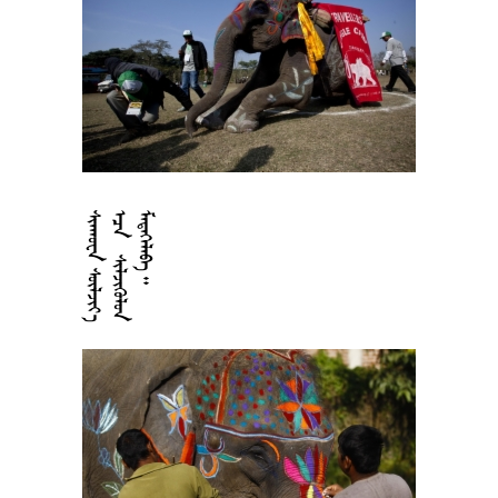





































