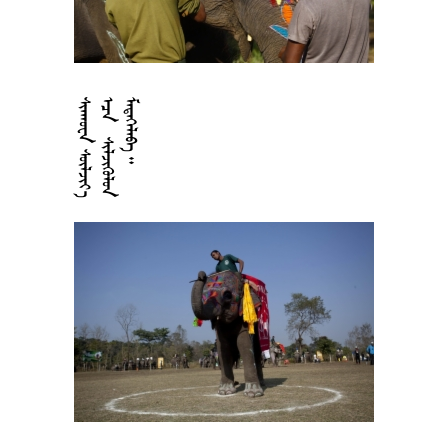





































