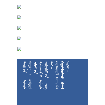











































































































