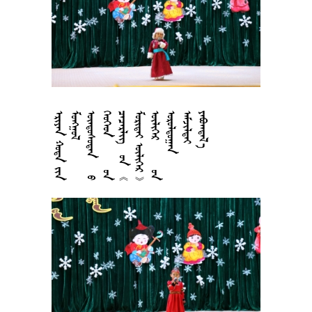































































































