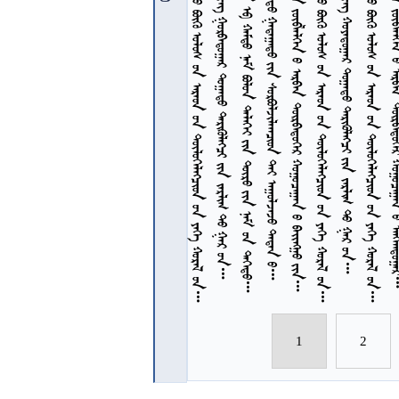
             
             
                
           
             
             
             
             
         
7
7
7
7
7
7
7
7
1
2