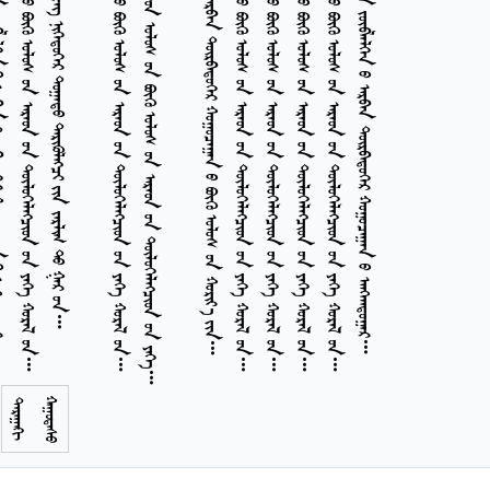
   
             
             
             
             
             
             
             
             
             
            
7
7
7
7
7
7
7
7
7
7
7















