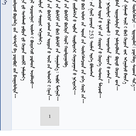
           
           
          
              
             
        
            
             
        253   
             
            
          
            
           
7
7
7
7
7
7
7
7
7
1