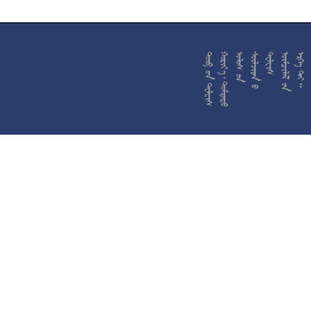










































































































