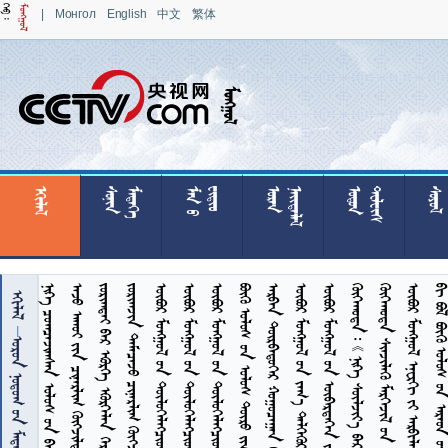
|
Монгол
English
中文
繁体

























































      


  