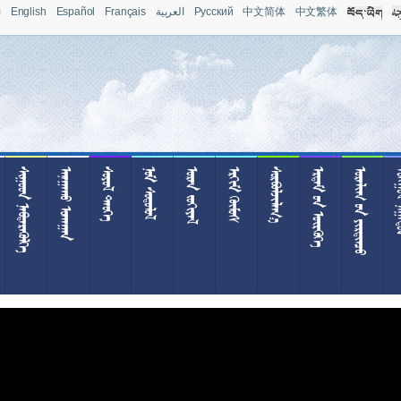
л
English
Español
Français
العربية
Pусский
中文简体
中文繁体
 
 
 
 
 
 

  
  
