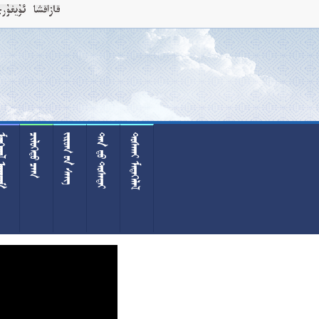
 
 
  
  
 