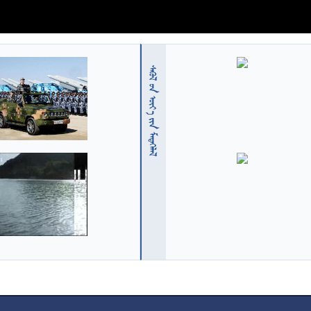
  