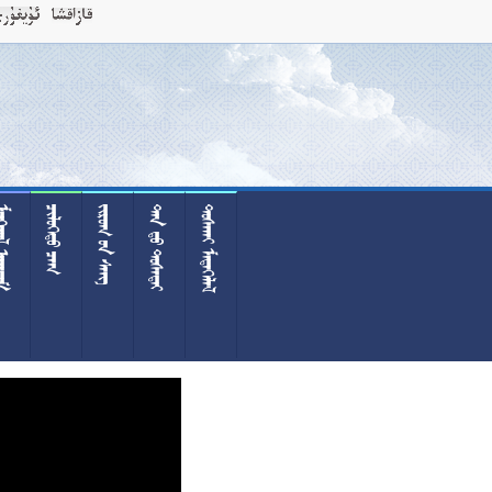
 
 
  
  
 