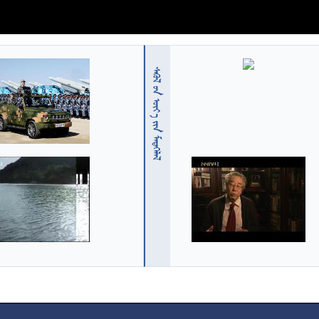
  