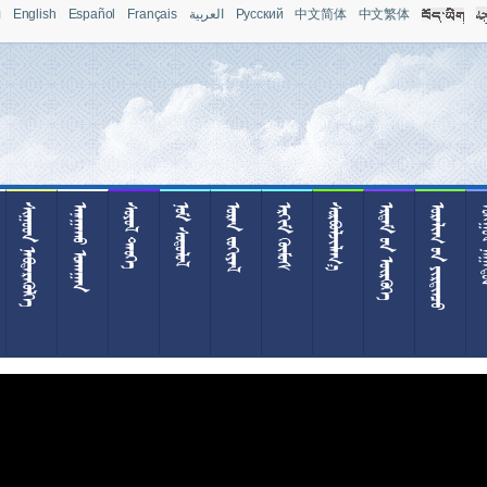
л
English
Español
Français
العربية
Pусский
中文简体
中文繁体
 
 
 
 
 
 

  
  
