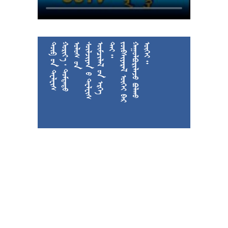











































































































