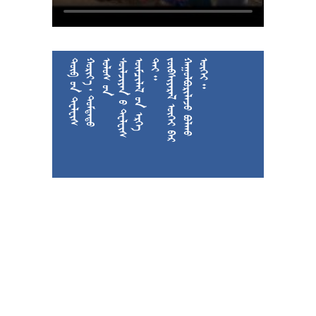











































































































