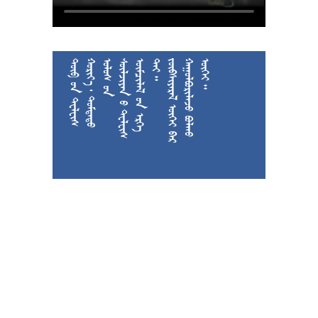











































































































