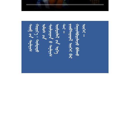











































































































