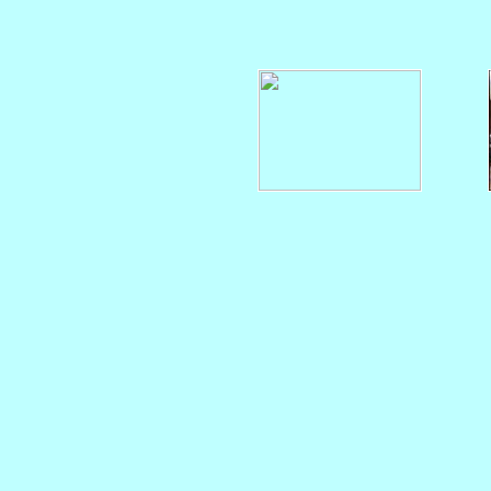
    
   