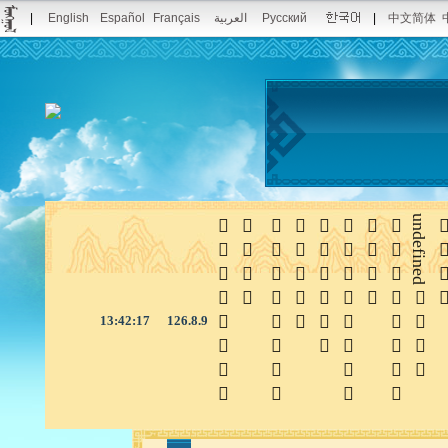
|
English
Español
Français
العربية
Русский
|
中文简体








undefined

13:42:17
126.8.9