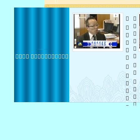
    
   
 