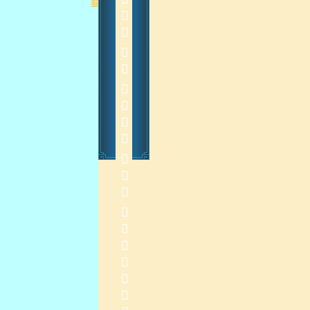
         
    
2015-3-11 13:27:56