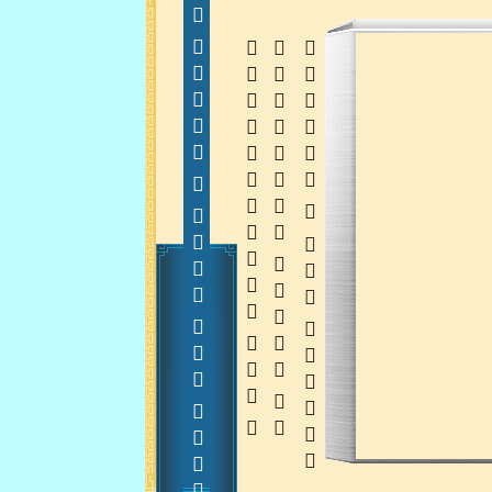
  
  
 