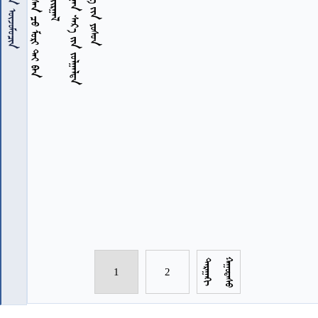
 
















1
2