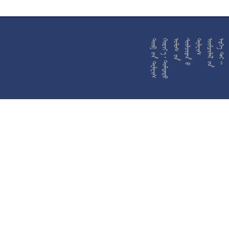










































































































