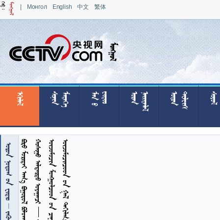
|
Монгол
English
中文
繁体

























































        
   — 
      
     
  
