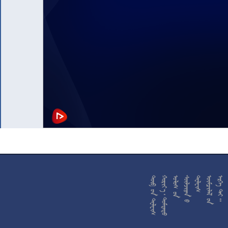










































































































