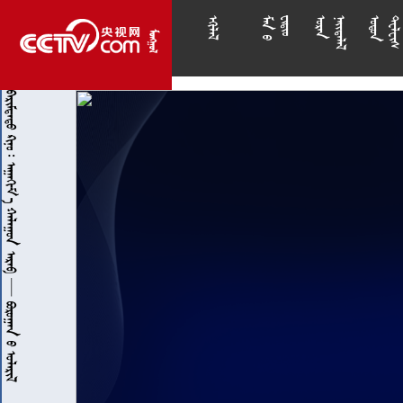
























         