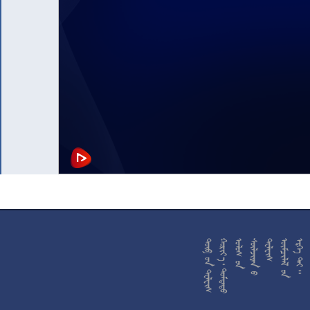










































































































