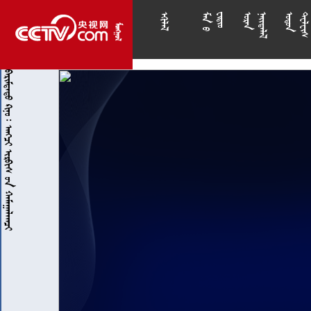
























      