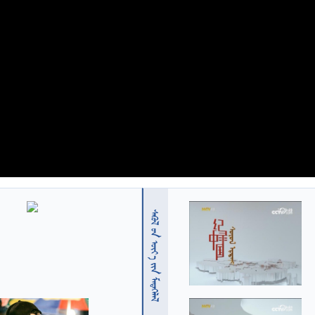
  