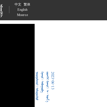
|
中文
繁体

English
Монгол
  
  
     
2023-06-13