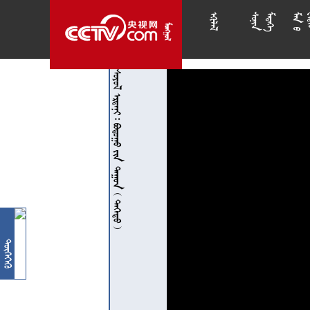














        
