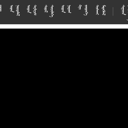






















































































