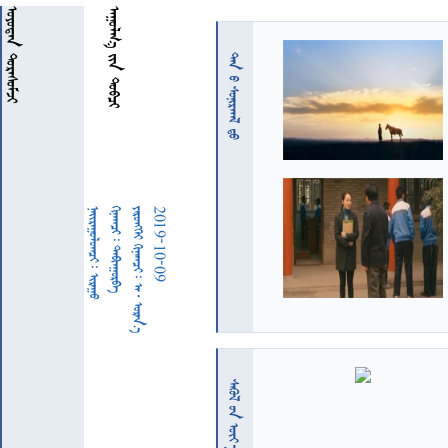
 
 
 
  
  
     
2019-10-09
  