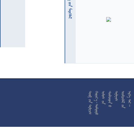










































































































