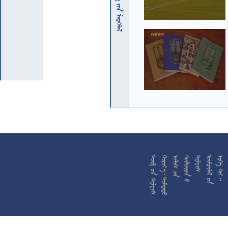










































































































