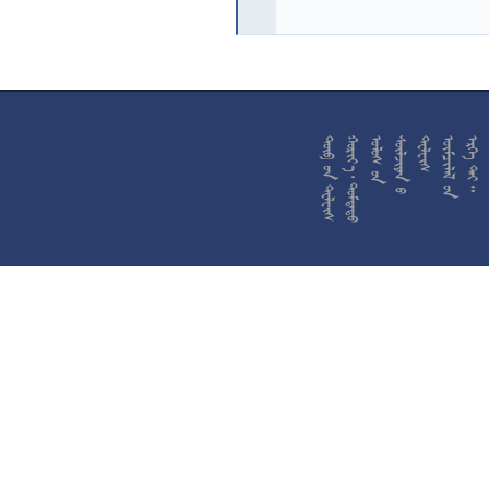










































































































