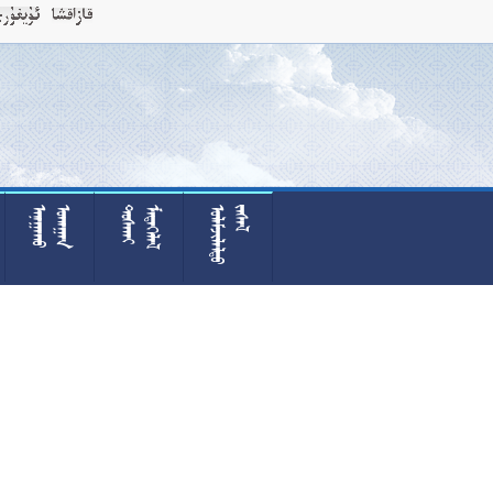











































