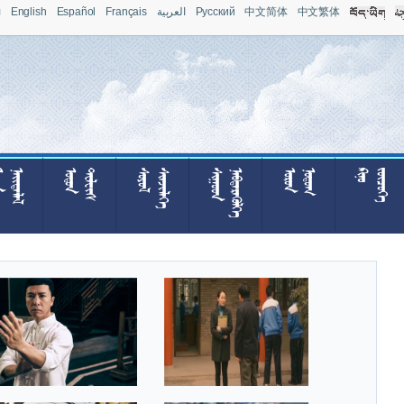
л
English
Español
Français
العربية
Pусский
中文简体
中文繁体







































































