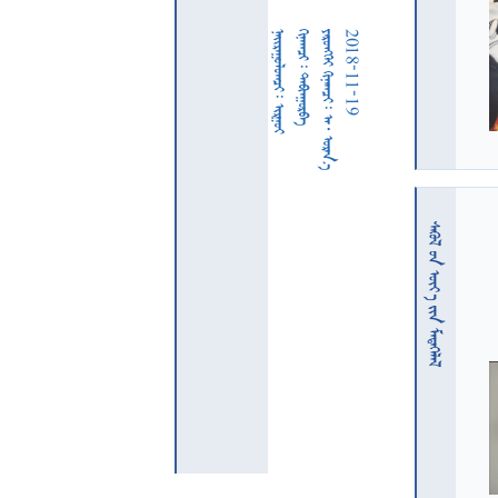
  
  
     
2018-11-19
  