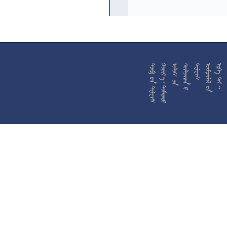










































































































