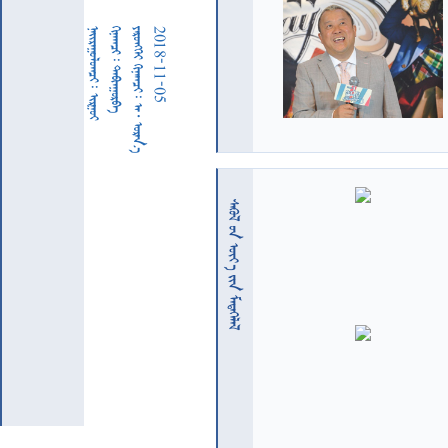
  
  
     
2018-11-05
  