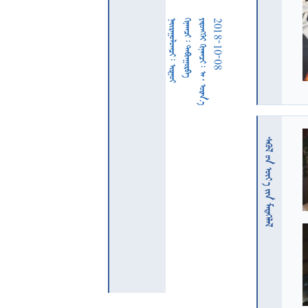
  
  
     
2018-10-08
  