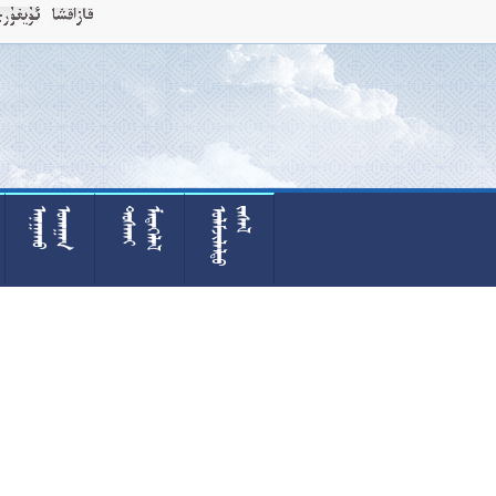











































