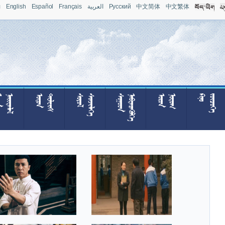
л
English
Español
Français
العربية
Pусский
中文简体
中文繁体







































































