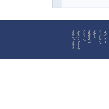










































































































