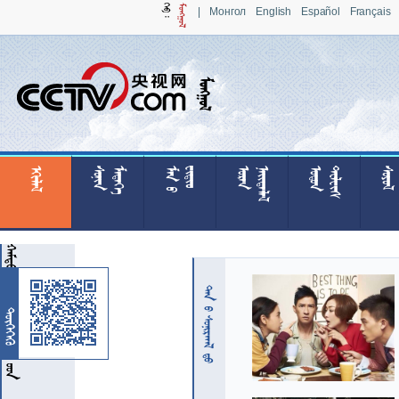
|
Монгол
English
Español
Français

























































   
 
