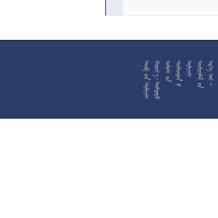










































































































