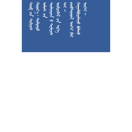











































































































