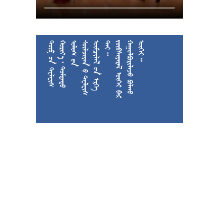











































































































