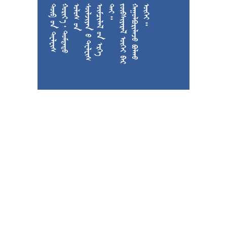











































































































