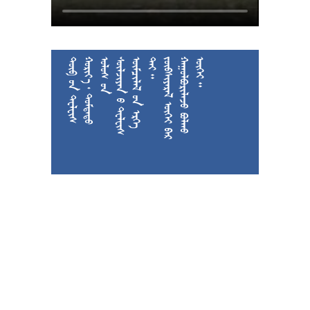











































































































