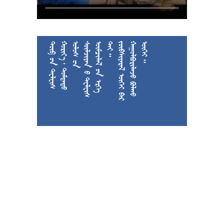











































































































