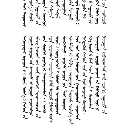
        
      
      
       
      
       
      
       
      
       
       
       
     