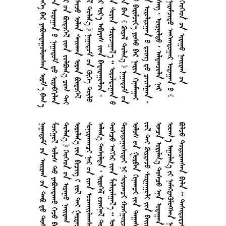
      
       
       
     
         
       
       
        
      
      
       
      
       
        
       
        
        
     
      
     
    
       
       
       
      
      