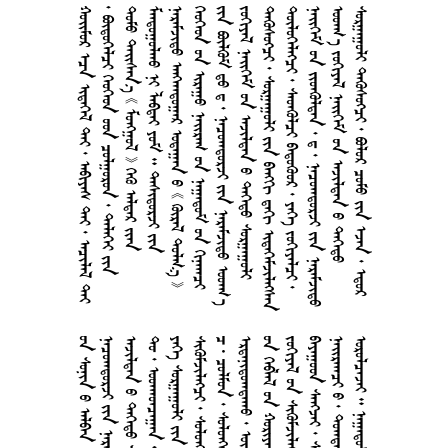
         
       
       
      
       
       
        
      
      
       
        
      
        