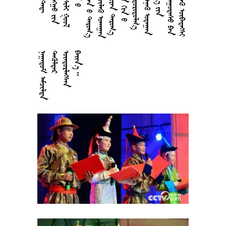






































