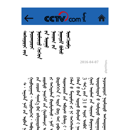








































































2016-04-07

         
      
       
      
      
      
        
       
        
3   31       
       
     
      