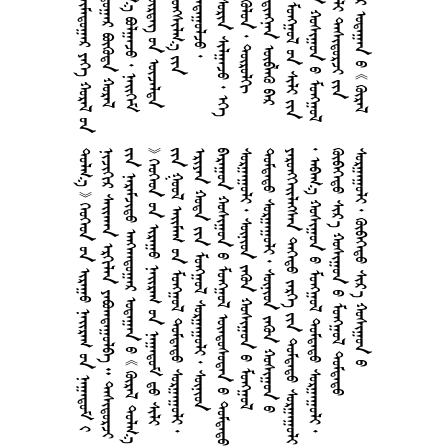
        
     
       
        
       
      
      
      
      
     
       
     
     