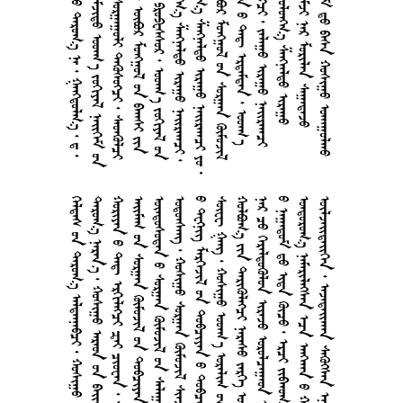
           
      
      
        
       
      
         
      
        
      
     
      
      
      
       
        
      
       
      
       
        
     
      
        
      
     