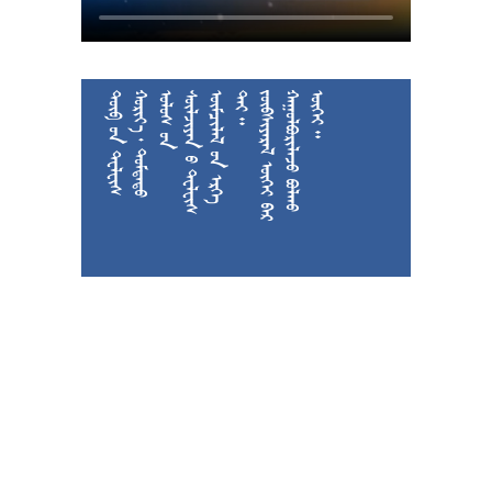











































































































