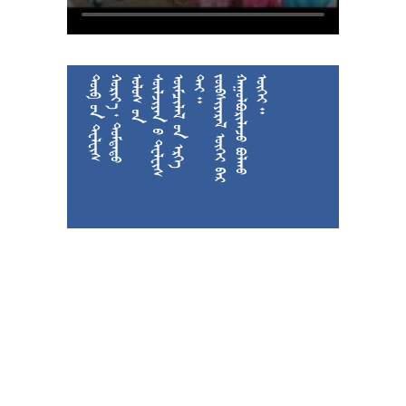











































































































