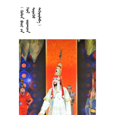











































