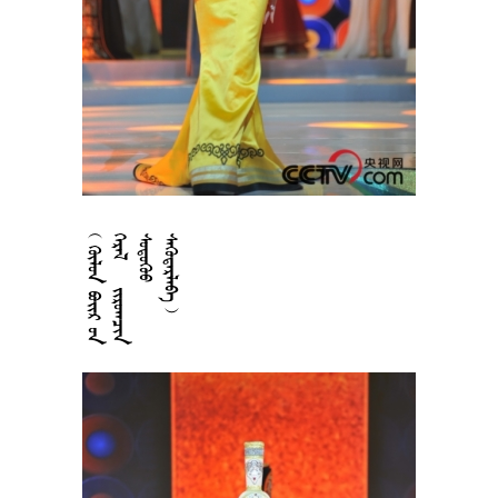











































