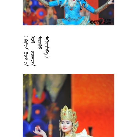











































