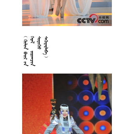











































