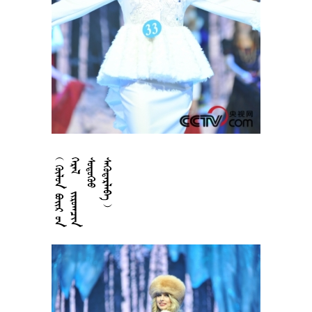











































