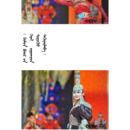











































