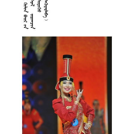











































