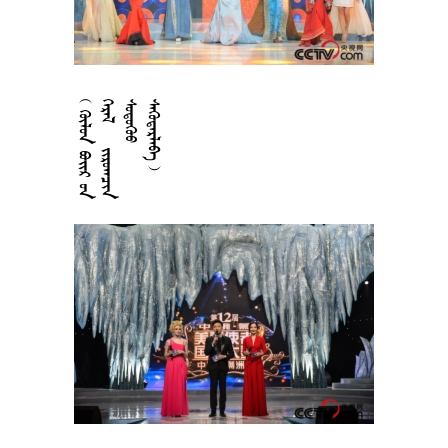











































