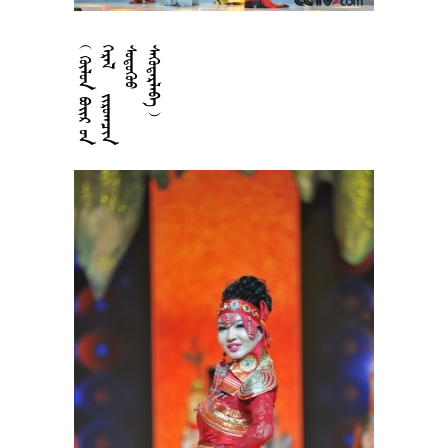











































