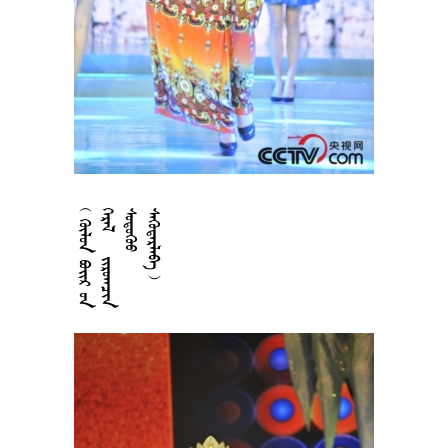











































