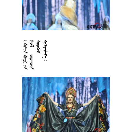











































