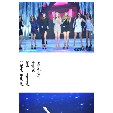











































