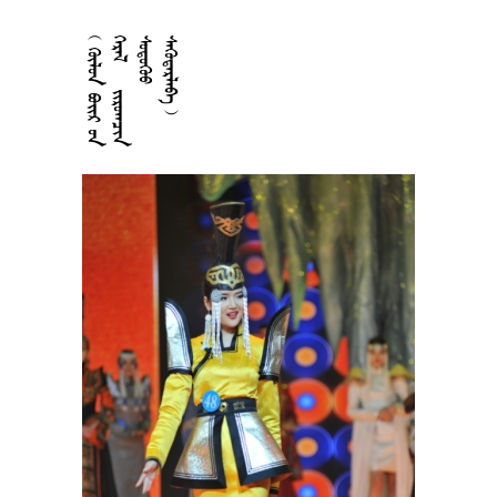











































