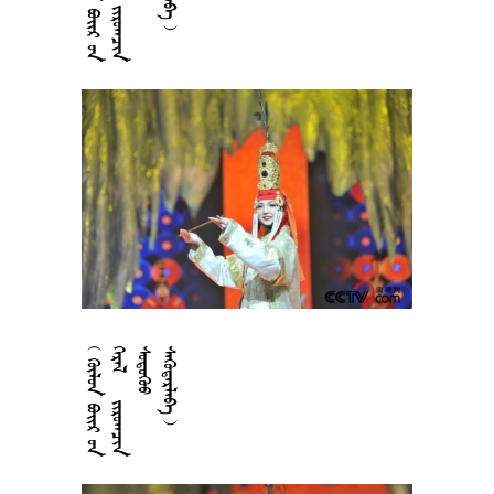






















































































