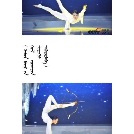











































