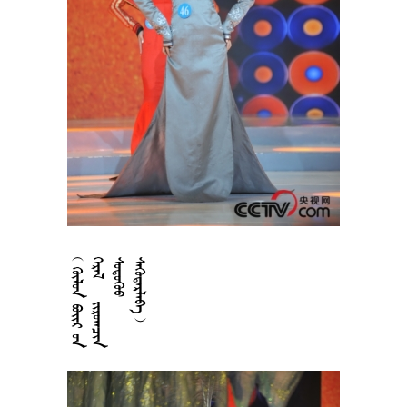











































