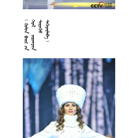











































