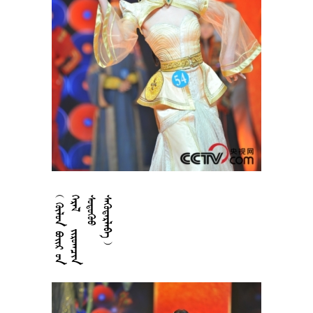











































