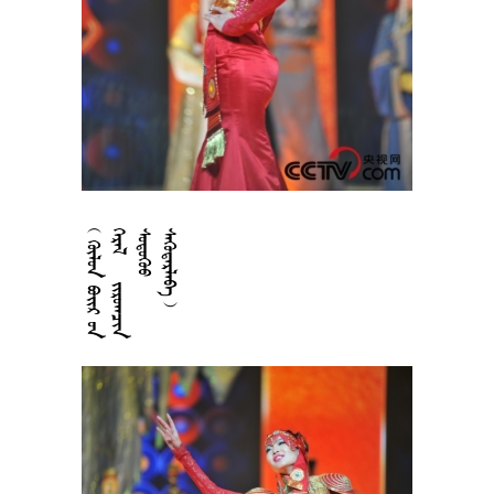











































