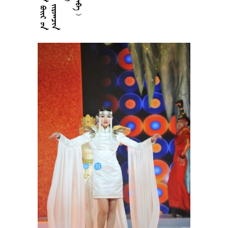










































