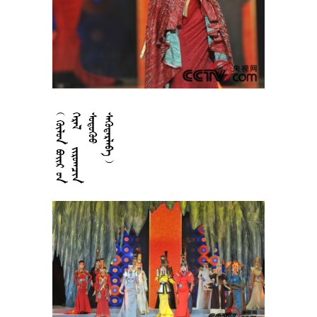











































