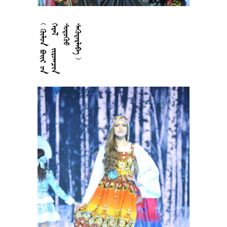











































