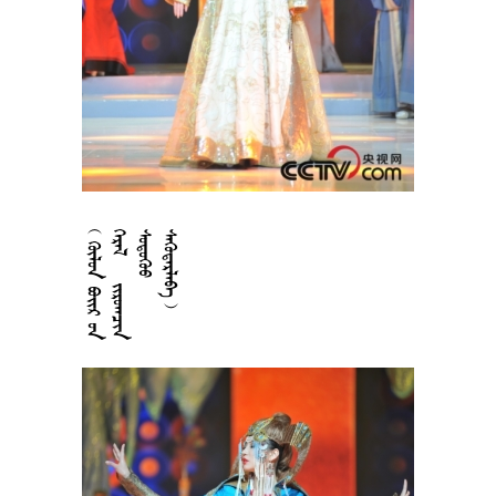











































