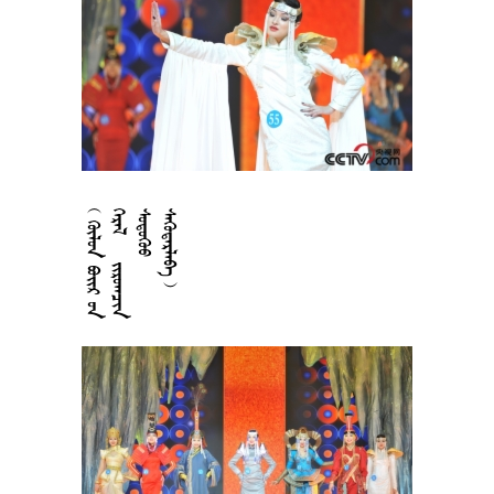











































