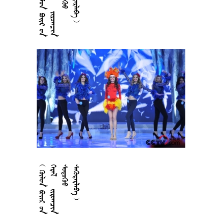























































































