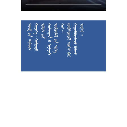











































































































