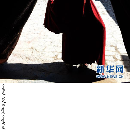
       