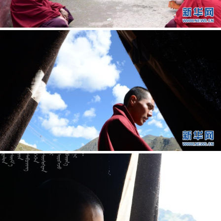














































