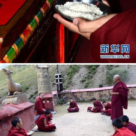























































