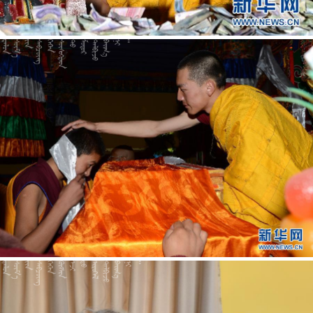










































































































