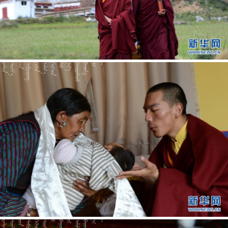



















































































































