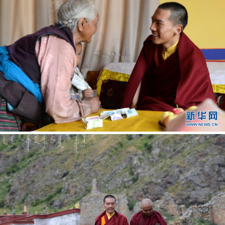






















































