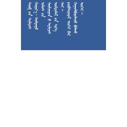











































































































