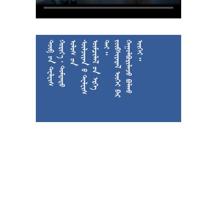











































































































