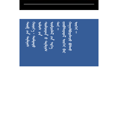











































































































