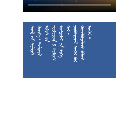











































































































