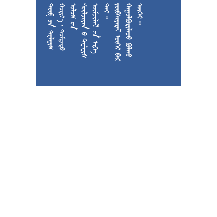











































































































