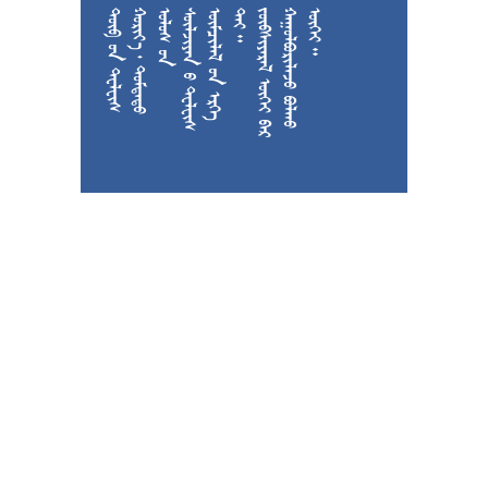











































































































