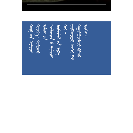











































































































