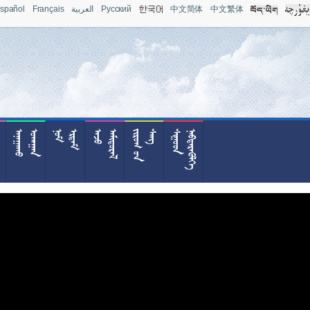
spañol
Français
العربية
Pусский
中文简体
中文繁体



























































