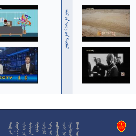
  











































































































