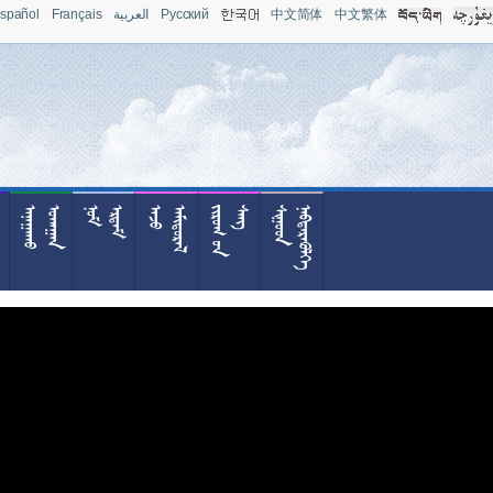
spañol
Français
العربية
Pусский
中文简体
中文繁体



























































