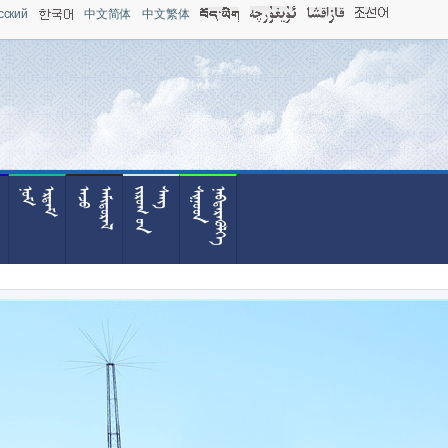
сский
中文简体
中文繁体














































