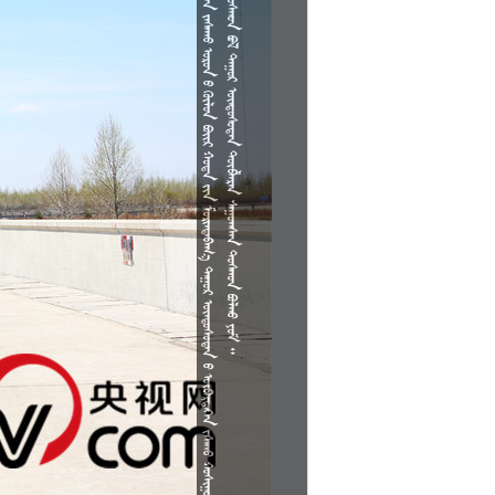









































































































































































