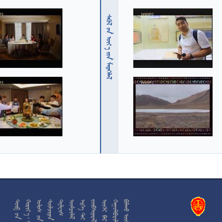
  











































































































