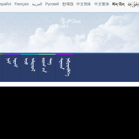
spañol
Français
العربية
Pусский
中文简体
中文繁体














































