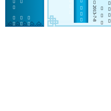
2013-7-8
  

 
 
 
  