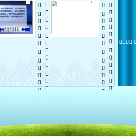
   
   
    
   
 