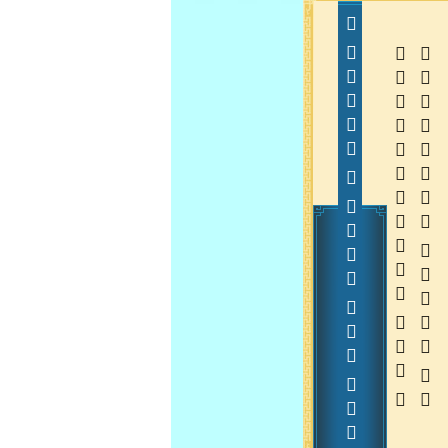
        
  
  
