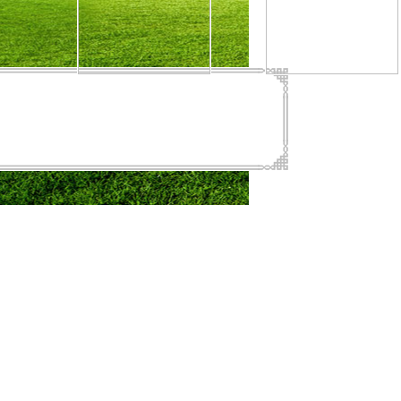
  
2013    