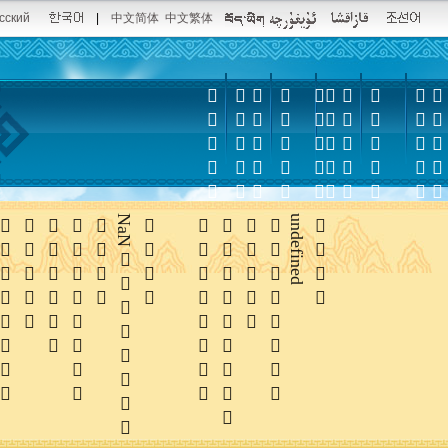
сский
|
中文简体
中文繁体















NaN





undefined
