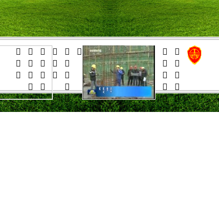






























































    
   
   
   