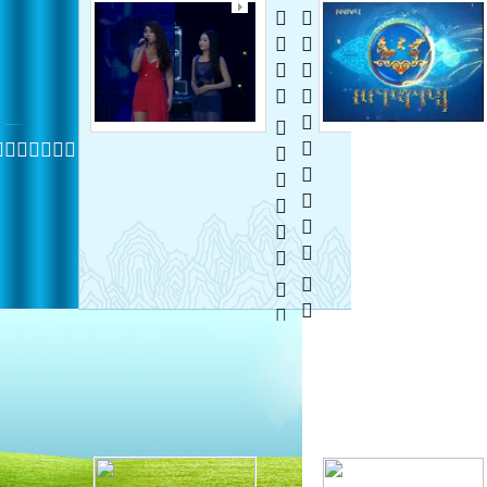
  
 
