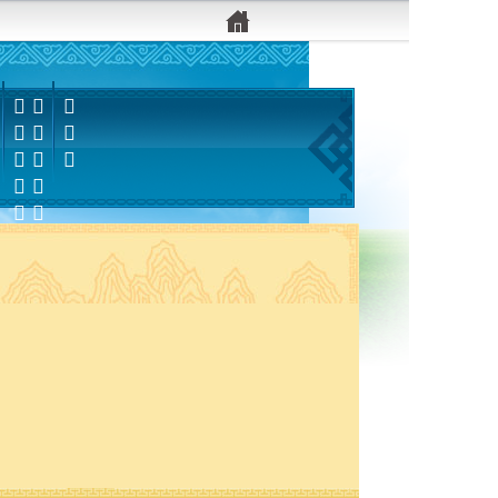


